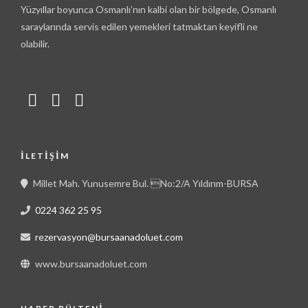
Yüzyıllar boyunca Osmanlı’nın kalbi olan bir bölgede, Osmanlı
saraylarında servis edilen yemekleri tatmaktan keyifli ne
olabilir.
İLETIŞIM
Millet Mah. Yunusemre Bul. No:2/A Yıldırım-BURSA
0224 362 25 95
rezervasyon@bursaanadoluet.com
www.bursaanadoluet.com