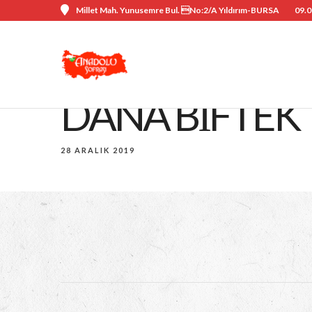
Millet Mah. Yunusemre Bul. No:2/A Yıldırım-BURSA
09.0
DANA BIFTEK
28 ARALIK 2019