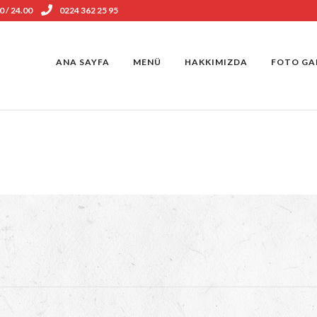
0 / 24.00
0224 362 25 95
ANA SAYFA
MENÜ
HAKKIMIZDA
FOTO GA