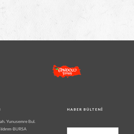
M
HABER BÜLTENI
Mah. Yunusemre Bul.
E-MAIL ADRESI:
ıldırım-BURSA