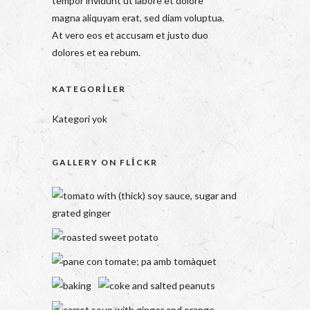
tempor invidunt ut labore et dolore
magna aliquyam erat, sed diam voluptua.
At vero eos et accusam et justo duo
dolores et ea rebum.
KATEGORILER
Kategori yok
GALLERY ON FLICKR