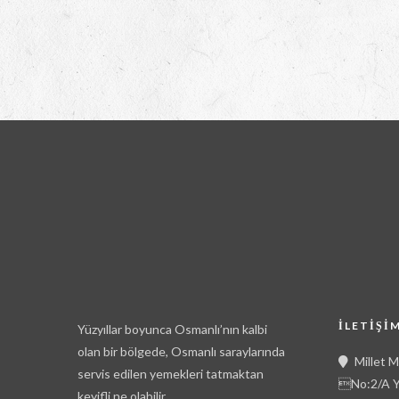
İLETIŞI
Yüzyıllar boyunca Osmanlı’nın kalbi
olan bir bölgede, Osmanlı saraylarında
Millet 
servis edilen yemekleri tatmaktan
No:2/A Y
keyifli ne olabilir.