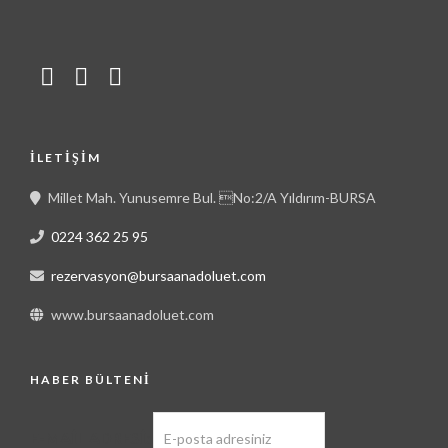
İLETIŞIM
Millet Mah. Yunusemre Bul. No:2/A Yıldırım-BURSA
0224 362 25 95
rezervasyon@bursaanadoluet.com
www.bursaanadoluet.com
HABER BÜLTENI
E-MAIL ADRESI: