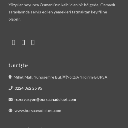
Yüzyıllar boyunca Osmanlı’nın kalbi olan bir bölgede, Osmanlı
saraylarında servis edilen yemekleri tatmaktan keyifli ne
olabilir.
İLETIŞIM
Millet Mah. Yunusemre Bul. No:2/A Yıldırım-BURSA
0224 362 25 95
rezervasyon@bursaanadoluet.com
www.bursaanadoluet.com