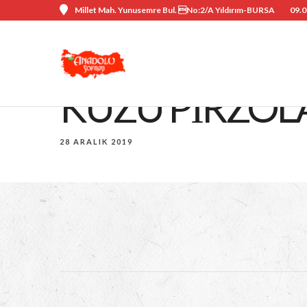
Millet Mah. Yunusemre Bul. No:2/A Yıldırım-BURSA
09.0
KUZU PIRZOL
28 ARALIK 2019