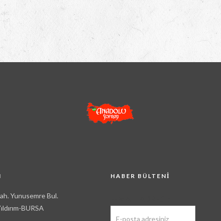
M
HABER BÜLTENI
Mah. Yunusemre Bul.
E-MAIL ADRESI:
ıldırım-BURSA