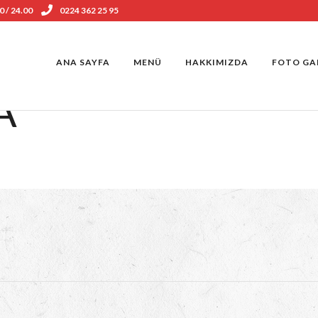
0 / 24.00
0224 362 25 95
ANA SAYFA
MENÜ
HAKKIMIZDA
FOTO GA
A