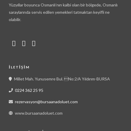
Yüzyıllar boyunca Osmanlı’nın kalbi olan bir bölgede, Osmanlı
saraylarında servis edilen yemekleri tatmaktan keyifli ne
olabilir.
İLETIŞIM
Millet Mah. Yunusemre Bul. No:2/A Yıldırım-BURSA
0224 362 25 95
rezervasyon@bursaanadoluet.com
www.bursaanadoluet.com