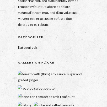
sadipscing elitr, sed diam nonumy eirmod
tempor invidunt ut labore et dolore
magna aliquyam erat, sed diam voluptua.
At vero eos et accusam et justo duo
dolores et ea rebum.
KATEGORILER
Kategori yok
GALLERY ON FLICKR