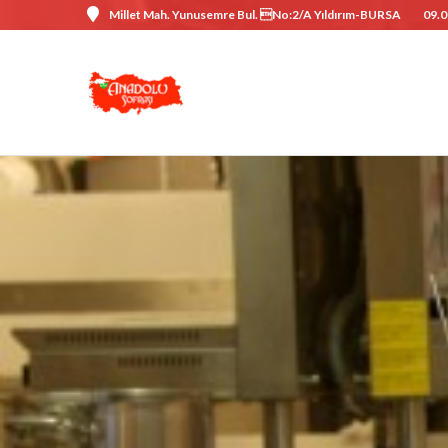
Millet Mah. Yunusemre Bul. No:2/A Yıldırım-BURSA
09.0