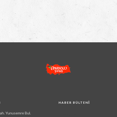
M
HABER BÜLTENI
Mah. Yunusemre Bul.
E-MAIL ADRESI: