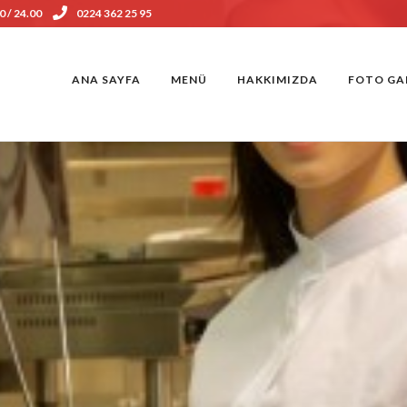
0 / 24.00
0224 362 25 95
ANA SAYFA
MENÜ
HAKKIMIZDA
FOTO GA